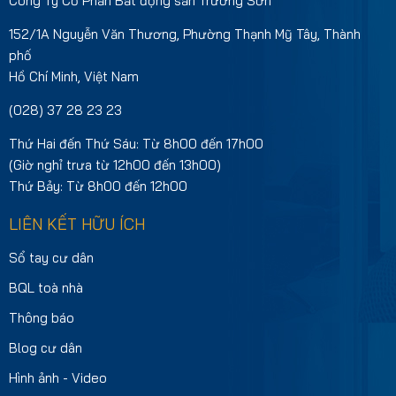
Công Ty Cổ Phần Bất động sản Trường Sơn
152/1A Nguyễn Văn Thương, Phường Thạnh Mỹ Tây, Thành
phố
Hồ Chí Minh, Việt Nam
(028) 37 28 23 23
Thứ Hai đến Thứ Sáu: Từ 8h00 đến 17h00
(Giờ nghỉ trưa từ 12h00 đến 13h00)
Thứ Bảy: Từ 8h00 đến 12h00
LIÊN KẾT HỮU ÍCH
Sổ tay cư dân
BQL toà nhà
Thông báo
Blog cư dân
Hình ảnh - Video